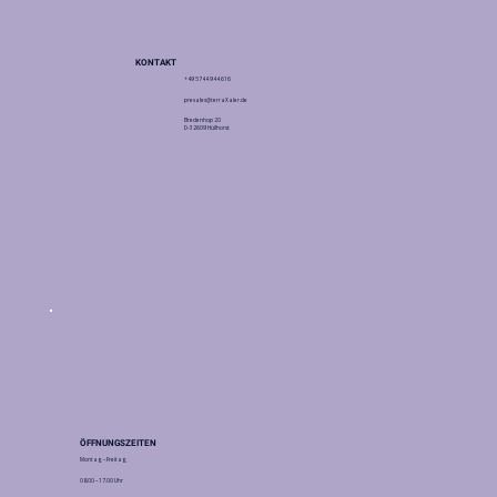
KONTAKT
+49 5744 944 616
presales@terraXaler.de
Bredenhop 20
D-32609 Hüllhorst
ÖFFNUNGSZEITEN
Montag – Freitag
08.00 – 17.00 Uhr