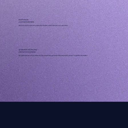
WARTUNG IM
LAUFENDEN BETRIEB
Updates und Hardwaretausch sind möglich, ohne Systeme abzuschalten.
GETRENNTE STEUERUNGS-
UND NUTZUNGSEBENE
Die Systemsteuerung ist strikt vom Nutzerbetrieb getrennt. Wer verwaltet, ist vom Tagesbetrieb isoliert.