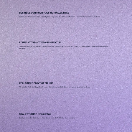
BUSINESS CONTINUITY ALS NORMALBETRIEB
Failover und Wiederanlauf sind fest im System eingebaut. Der Betrieb läuft weiter, auch wenn Komponenten ausfallen.
ECHTE ACTIVE-ACTIVE-ARCHITEKTUR
Zwei vollständig ausgestattete Systeme arbeiten gleichzeitig. Fällt eines aus, läuft das andere weiter – ohne Umschalten, ohne
Neustart.
KEIN SINGLE POINT OF FAILURE
Alle kritischen Teile sind doppelt vorhanden. Wenn etwas ausfällt, übernimmt automatisch ein anderes.
SKALIERT OHNE NEUAUFBAU
Das System wächst durch zusätzliche Nodes – ohne die Architektur zu verändern.