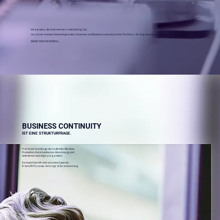
Infrastruktur, die Unternehmen arbeitsfähig hält.
terraXaler bündelt Hochverfügbarkeit, Sicherheit und Business Continuity in einer Plattform – für Organisationen, die nicht ausfallen dürfen.
INFRASTRUKTUR PRÜFEN »
BUSINESS CONTINUITY
IST EINE STRUKTURFRAGE.
IT ist heute Grundlage des laufenden Betriebs.
Produktion, Kommunikation, Abrechnung und
Lieferketten sind digital organisiert.
Ein Ausfall betrifft nicht einzelne Systeme.
Er betrifft Prozesse, Verträge & Verantwortung.