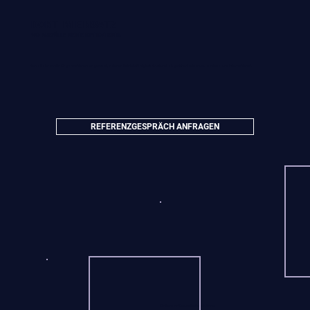
DORT IM EINSATZ
WO AUSFÄLLE KEINE OPTION SIND.
terraXaler wird in Organisationen eingesetzt, in denen Betriebsfähigkeit strukturell abgesichert sein muss – national und international.
REFERENZGESPRÄCH ANFRAGEN
Kliniken und Gesundheitsverbände