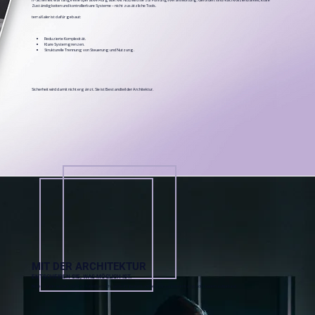
Zuständigkeiten und kontrollierbare Systeme – nicht zusätzliche Tools.
terraXaler ist dafür gebaut: ​
Reduzierte Komplexität.
Klare Systemgrenzen.
Strukturelle Trennung von Steuerung und Nutzung.
Sicherheit wird damit nicht ergänzt. Sie ist Bestandteil der Architektur.
MIT DER ARCHITEKTUR
ENTSCHEIDEN SIE, WAS MÖGLICH IST.
Bei terraXaler werden zentrale Funktionen nicht getrennt geplant, sondern als zusammenhängendes System aufgebaut.